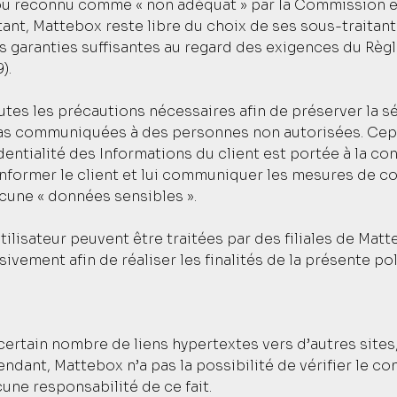
ou reconnu comme « non adéquat » par la Commission 
utant, Mattebox reste libre du choix de ses sous-traita
es garanties suffisantes au regard des exigences du Règ
).
tes les précautions nécessaires afin de préserver la s
as communiquées à des personnes non autorisées. Cepe
identialité des Informations du client est portée à la c
informer le client et lui communiquer les mesures de cor
cune « données sensibles ».
ilisateur peuvent être traitées par des filiales de Mat
sivement afin de réaliser les finalités de la présente pol
certain nombre de liens hypertextes vers d’autres sites
dant, Mattebox n’a pas la possibilité de vérifier le cont
ne responsabilité de ce fait.