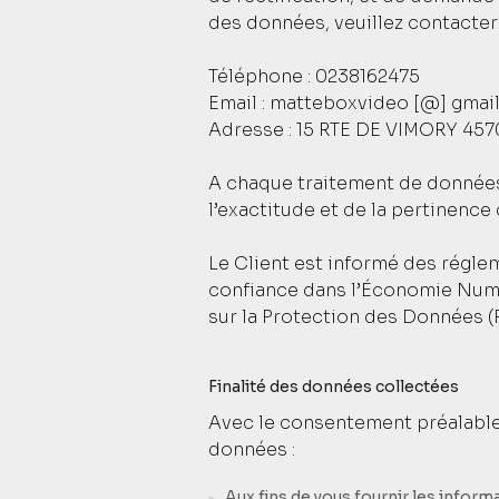
des données, veuillez contacte
Téléphone : 0238162475
Email : matteboxvideo [@] gmai
Adresse : 15 RTE DE VIMORY 
A chaque traitement de données
l’exactitude et de la pertinence
Le Client est informé des régle
confiance dans l’Économie Numé
sur la Protection des Données (R
Finalité des données collectées
Avec le consentement préalable d
données :
Aux fins de vous fournir les infor