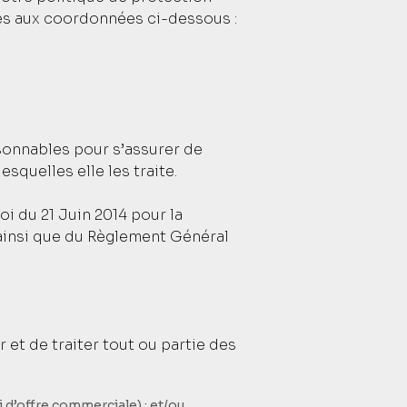
es aux coordonnées ci-dessous :
sonnables pour s’assurer de
squelles elle les traite.
i du 21 Juin 2014 pour la
ainsi que du Règlement Général
et de traiter tout ou partie des
 d’offre commerciale) ; et/ou