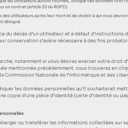
que les utilisateurs auront fournies, lorsque ces données font 
r un contrat (article 20 du RGPD).
es des utilisateurs après leur mort et de choisir à qui nous dev
nt désigné.
 du décès d’un utilisateur et à défaut d’instructions 
leur conservation s’avère nécessaire à des fins probato
rche, notamment si vous désirez exercer votre droit d’
ale mentionnée précédemment, vous trouverez en cliqua
la Commission Nationale de l’Informatique et des Liber
indiquer les données personnelles qu’il souhaiterait mett
ne copie d’une pièce d’identité (carte d’identité ou pa
ersonnelles
héberger ou transférer les Informations collectées sur se