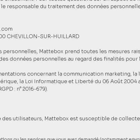
r le responsable du traitement des données personnell
l.com
45700 CHEVILLON-SUR-HUILLARD
 personnelles, Mattebox prend toutes les mesures rai
 des données personnelles au regard des finalités pour le
mentations concernant la communication marketing, la lo
rique, la Loi Informatique et Liberté du 06 Août 2004 
GPD : n° 2016-679).
es utilisateurs, Mattebox est susceptible de collecter 
mations ou les services que vous avez demandé (notamment envoi