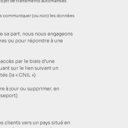
l’objet de traitements automatisés
rons communiquer (ou non) les données
de sa part, nous nous engageons
ires ou pour répondre à une
accès par le biais d’une
nt sur le lien suivant un
tés (la «
CNIL
»).
re à jour ou supprimer, en
sseport)
s clients vers un pays situé en