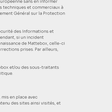
européenne sans en informer
nts techniques et commerciaux à
lement Général sur la Protection
écurité des Informations et
ndant, si un incident
onnaissance de Mattebox, celle-ci
rections prises. Par ailleurs,
tebox et/ou des sous-traitants
itique.
, mis en place avec
enu des sites ainsi visités, et